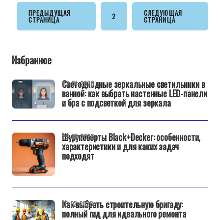
ПРЕДЫДУЩАЯ
СЛЕДУЮЩАЯ
2
СТРАНИЦА
СТРАНИЦА
Избранное
Светодиодные зеркальные светильники в
22-04-2026
ванной: как выбрать настенные LED-панели
и бра с подсветкой для зеркала
Шуруповерты Black+Decker: особенности,
25-02-2026
характеристики и для каких задач
подходят
Как выбрать строительную бригаду:
18-02-2026
полный гид для идеального ремонта