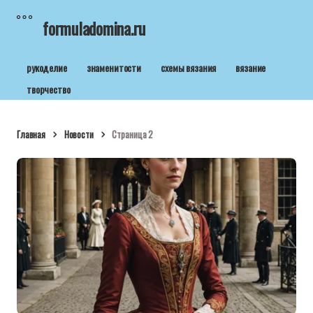
formuladomina.ru
рукоделие
знаменитости
схемы вязания
вязание
творчество
Главная
Новости
Страница 2