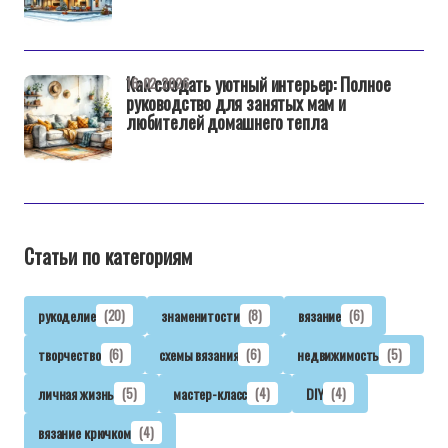
Как создать уютный интерьер: Полное
16-02-2026
руководство для занятых мам и
любителей домашнего тепла
Статьи по категориям
рукоделие
(20)
знаменитости
(8)
вязание
(6)
творчество
(6)
схемы вязания
(6)
недвижимость
(5)
личная жизнь
(5)
мастер-класс
(4)
DIY
(4)
вязание крючком
(4)