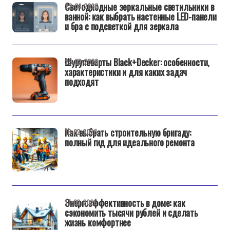
Светодиодные зеркальные светильники в
22-04-2026
ванной: как выбрать настенные LED-панели
и бра с подсветкой для зеркала
Шуруповерты Black+Decker: особенности,
25-02-2026
характеристики и для каких задач
подходят
Как выбрать строительную бригаду:
18-02-2026
полный гид для идеального ремонта
Энергоэффективность в доме: как
17-02-2026
сэкономить тысячи рублей и сделать
жизнь комфортнее