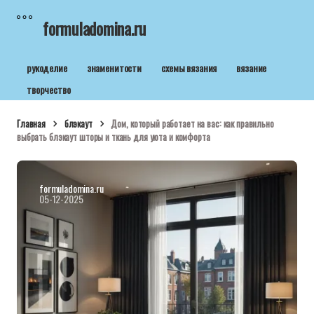
formuladomina.ru
рукоделие
знаменитости
схемы вязания
вязание
творчество
Главная
блэкаут
Дом, который работает на вас: как правильно
выбрать блэкаут шторы и ткань для уюта и комфорта
formuladomina.ru
05-12-2025