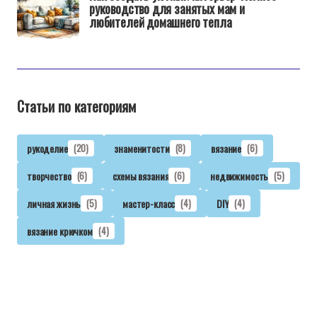
руководство для занятых мам и
любителей домашнего тепла
Статьи по категориям
рукоделие
(20)
знаменитости
(8)
вязание
(6)
творчество
(6)
схемы вязания
(6)
недвижимость
(5)
личная жизнь
(5)
мастер-класс
(4)
DIY
(4)
вязание крючком
(4)