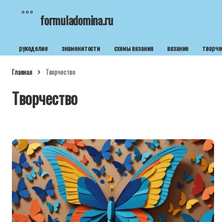
formuladomina.ru
рукоделие
знаменитости
схемы вязания
вязание
творче
Главная
Творчество
Творчество