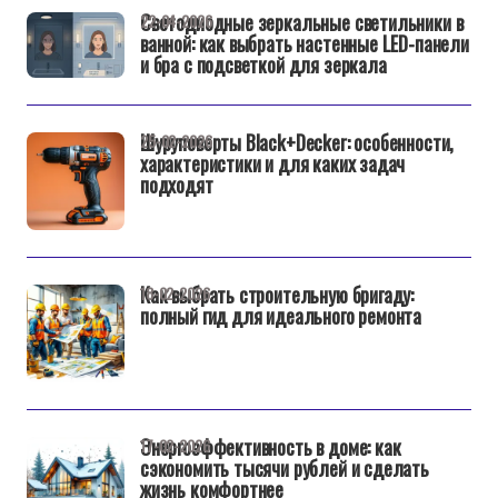
Светодиодные зеркальные светильники в
22-04-2026
ванной: как выбрать настенные LED-панели
и бра с подсветкой для зеркала
Шуруповерты Black+Decker: особенности,
25-02-2026
характеристики и для каких задач
подходят
Как выбрать строительную бригаду:
18-02-2026
полный гид для идеального ремонта
Энергоэффективность в доме: как
17-02-2026
сэкономить тысячи рублей и сделать
жизнь комфортнее