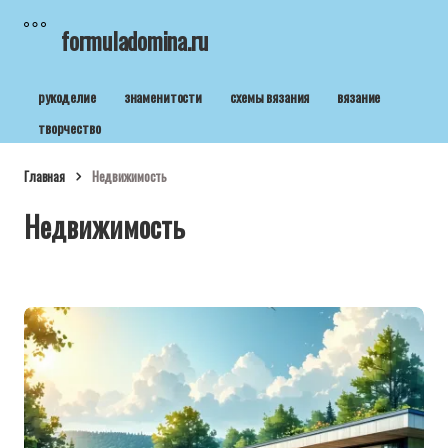
formuladomina.ru
рукоделие
знаменитости
схемы вязания
вязание
творчество
Главная
Недвижимость
Недвижимость