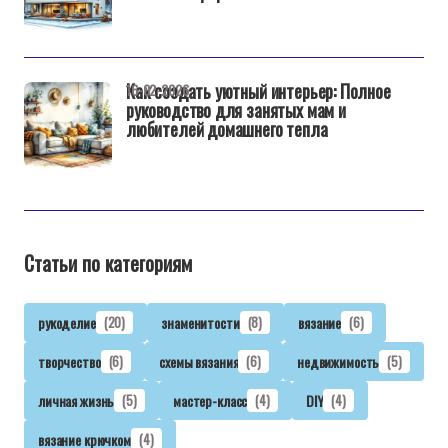
Как создать уютный интерьер: Полное
16-02-2026
руководство для занятых мам и
любителей домашнего тепла
Статьи по категориям
рукоделие
(20)
знаменитости
(8)
вязание
(6)
творчество
(6)
схемы вязания
(6)
недвижимость
(5)
личная жизнь
(5)
мастер-класс
(4)
DIY
(4)
вязание крючком
(4)