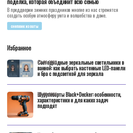
поделка, которая объединит всю семью
В преддверии зимних праздников многие из нас стремятся
создать особую атмосферу уюта и волшебства в доме.
снеговик из ваты
Избранное
Светодиодные зеркальные светильники в
22-04-2026
ванной: как выбрать настенные LED-панели
и бра с подсветкой для зеркала
Шуруповерты Black+Decker: особенности,
25-02-2026
характеристики и для каких задач
подходят