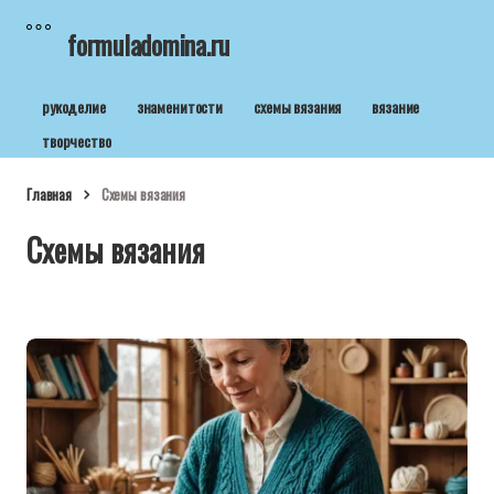
formuladomina.ru
рукоделие
знаменитости
схемы вязания
вязание
творчество
Главная
Схемы вязания
Схемы вязания