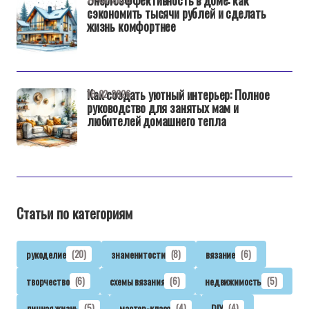
сэкономить тысячи рублей и сделать
жизнь комфортнее
Как создать уютный интерьер: Полное
16-02-2026
руководство для занятых мам и
любителей домашнего тепла
Статьи по категориям
рукоделие
(20)
знаменитости
(8)
вязание
(6)
творчество
(6)
схемы вязания
(6)
недвижимость
(5)
личная жизнь
(5)
мастер-класс
(4)
DIY
(4)