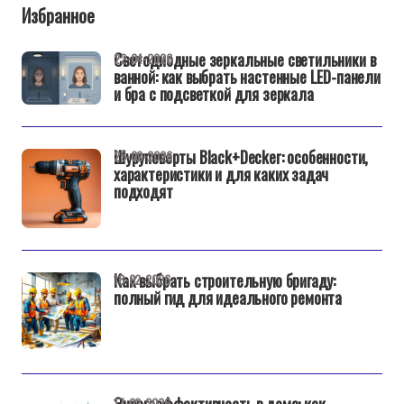
Избранное
Светодиодные зеркальные светильники в
22-04-2026
ванной: как выбрать настенные LED-панели
и бра с подсветкой для зеркала
Шуруповерты Black+Decker: особенности,
25-02-2026
характеристики и для каких задач
подходят
Как выбрать строительную бригаду:
18-02-2026
полный гид для идеального ремонта
Энергоэффективность в доме: как
17-02-2026