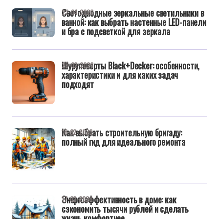
Светодиодные зеркальные светильники в
22-04-2026
ванной: как выбрать настенные LED-панели
и бра с подсветкой для зеркала
Шуруповерты Black+Decker: особенности,
25-02-2026
характеристики и для каких задач
подходят
Как выбрать строительную бригаду:
18-02-2026
полный гид для идеального ремонта
Энергоэффективность в доме: как
17-02-2026
сэкономить тысячи рублей и сделать
жизнь комфортнее