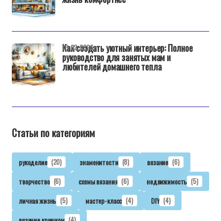
Как создать уютный интерьер: Полное
16-02-2026
руководство для занятых мам и
любителей домашнего тепла
Статьи по категориям
рукоделие
(20)
знаменитости
(8)
вязание
(6)
творчество
(6)
схемы вязания
(6)
недвижимость
(5)
личная жизнь
(5)
мастер-класс
(4)
DIY
(4)
вязание крючком
(4)