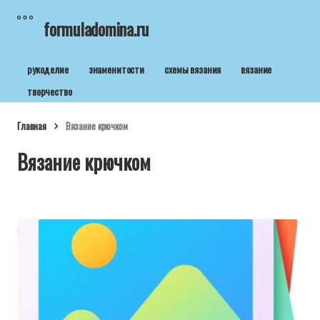
formuladomina.ru
рукоделие
знаменитости
схемы вязания
вязание
творчество
Главная
Вязание крючком
Вязание крючком