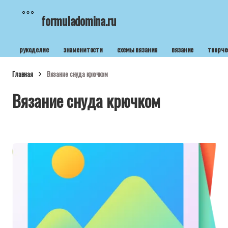
formuladomina.ru
рукоделие
знаменитости
схемы вязания
вязание
творче
Главная
Вязание снуда крючком
Вязание снуда крючком