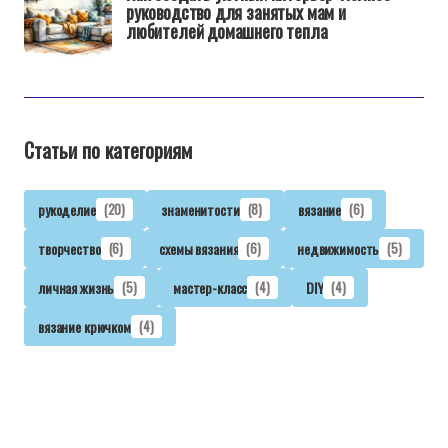
руководство для занятых мам и
любителей домашнего тепла
Статьи по категориям
рукоделие
(20)
знаменитости
(8)
вязание
(6)
творчество
(6)
схемы вязания
(6)
недвижимость
(5)
личная жизнь
(5)
мастер-класс
(4)
DIY
(4)
вязание крючком
(4)