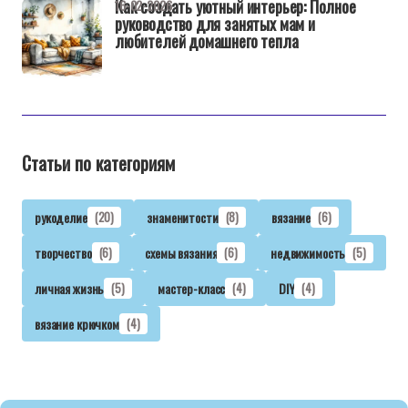
Как создать уютный интерьер: Полное
16-02-2026
руководство для занятых мам и
любителей домашнего тепла
Статьи по категориям
рукоделие
(20)
знаменитости
(8)
вязание
(6)
творчество
(6)
схемы вязания
(6)
недвижимость
(5)
личная жизнь
(5)
мастер-класс
(4)
DIY
(4)
вязание крючком
(4)