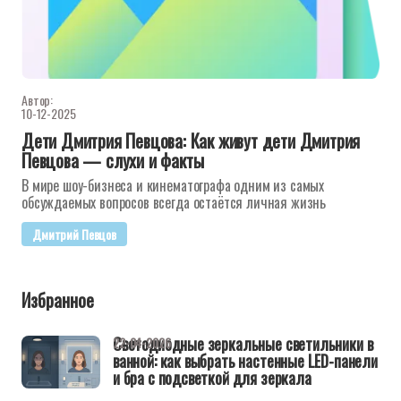
Автор:
10-12-2025
Дети Дмитрия Певцова: Как живут дети Дмитрия
Певцова — слухи и факты
В мире шоу-бизнеса и кинематографа одним из самых
обсуждаемых вопросов всегда остаётся личная жизнь
Дмитрий Певцов
Избранное
Светодиодные зеркальные светильники в
22-04-2026
ванной: как выбрать настенные LED-панели
и бра с подсветкой для зеркала