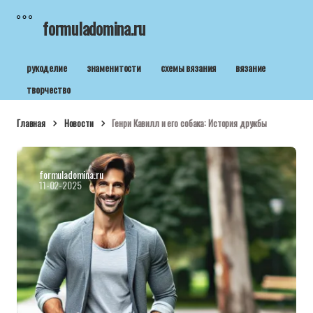
formuladomina.ru
рукоделие
знаменитости
схемы вязания
вязание
творчество
Главная
Новости
Генри Кавилл и его собака: История дружбы
formuladomina.ru
11-02-2025