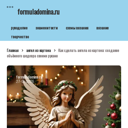
formuladomina.ru
рукоделие
знаменитости
схемы вязания
вязание
творчество
Главная
ангел из картона
Как сделать ангела из картона: создание
объёмного шедевра своими руками
formuladomina.ru
27-01-2026