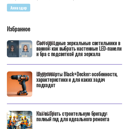
Анна здор
Избранное
Светодиодные зеркальные светильники в
22-04-2026
ванной: как выбрать настенные LED-панели
и бра с подсветкой для зеркала
Шуруповерты Black+Decker: особенности,
25-02-2026
характеристики и для каких задач
подходят
Как выбрать строительную бригаду:
18-02-2026
полный гид для идеального ремонта