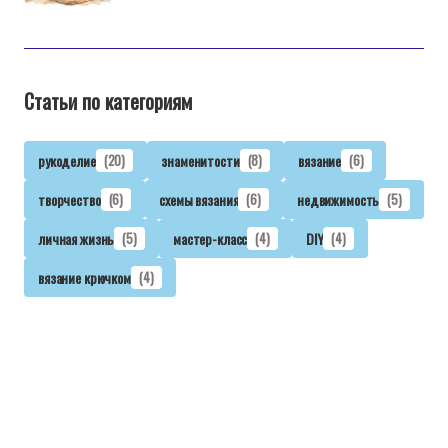
Статьи по категориям
рукоделие
(20)
знаменитости
(8)
вязание
(6)
творчество
(6)
схемы вязания
(6)
недвижимость
(5)
личная жизнь
(5)
мастер-класс
(4)
DIY
(4)
вязание крючком
(4)