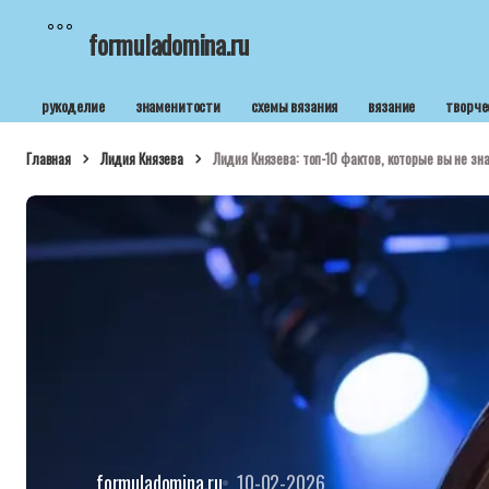
formuladomina.ru
рукоделие
знаменитости
схемы вязания
вязание
творче
Главная
Лидия Князева
Лидия Князева: топ-10 фактов, которые вы не зн
formuladomina.ru
10-02-2026