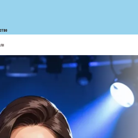
ство
али