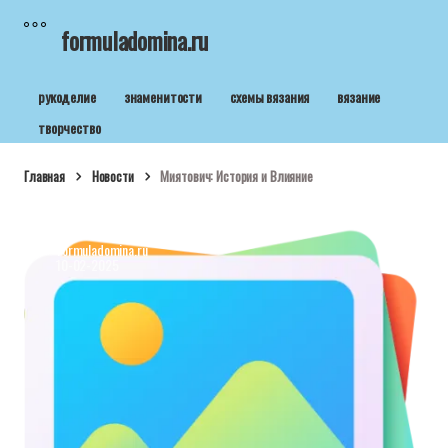
formuladomina.ru
рукоделие
знаменитости
схемы вязания
вязание
творчество
Главная
Новости
Миятович: История и Влияние
formuladomina.ru
10-02-2025