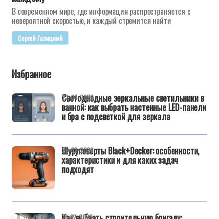
В современном мире, где информация распространяется с
невероятной скоростью, и каждый стремится найти
Сергей Галицкий
Избранное
Светодиодные зеркальные светильники в
22-04-2026
ванной: как выбрать настенные LED-панели
и бра с подсветкой для зеркала
Шуруповерты Black+Decker: особенности,
25-02-2026
характеристики и для каких задач
подходят
Как выбрать строительную бригаду:
18-02-2026