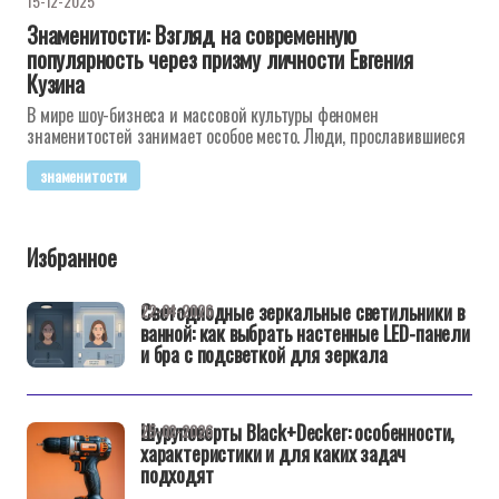
15-12-2025
Знаменитости: Взгляд на современную
популярность через призму личности Евгения
Кузина
В мире шоу-бизнеса и массовой культуры феномен
знаменитостей занимает особое место. Люди, прославившиеся
знаменитости
Избранное
Светодиодные зеркальные светильники в
22-04-2026
ванной: как выбрать настенные LED-панели
и бра с подсветкой для зеркала
Шуруповерты Black+Decker: особенности,
25-02-2026
характеристики и для каких задач
подходят