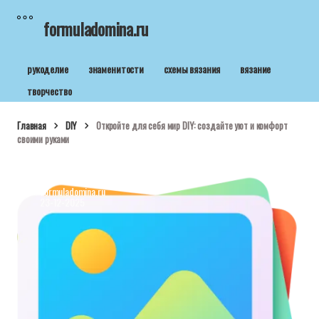
formuladomina.ru
рукоделие
знаменитости
схемы вязания
вязание
творчество
Главная
DIY
Откройте для себя мир DIY: создайте уют и комфорт
своими руками
formuladomina.ru
23-12-2025