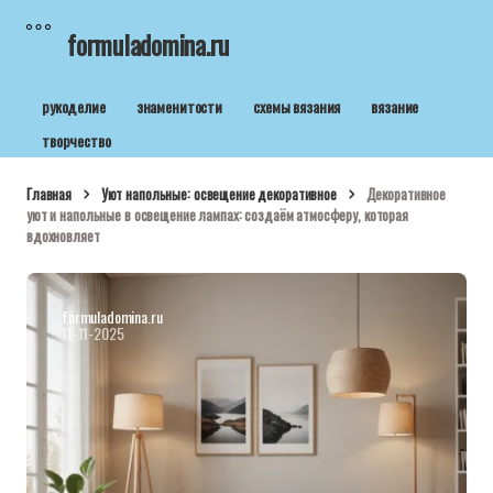
formuladomina.ru
рукоделие
знаменитости
схемы вязания
вязание
творчество
Главная
Уют напольные: освещение декоративное
Декоративное
уют и напольные в освещение лампах: создаём атмосферу, которая
вдохновляет
formuladomina.ru
11-11-2025