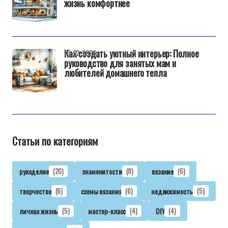
жизнь комфортнее
Как создать уютный интерьер: Полное
16-02-2026
руководство для занятых мам и
любителей домашнего тепла
Статьи по категориям
рукоделие
(20)
знаменитости
(8)
вязание
(6)
творчество
(6)
схемы вязания
(6)
недвижимость
(5)
личная жизнь
(5)
мастер-класс
(4)
DIY
(4)