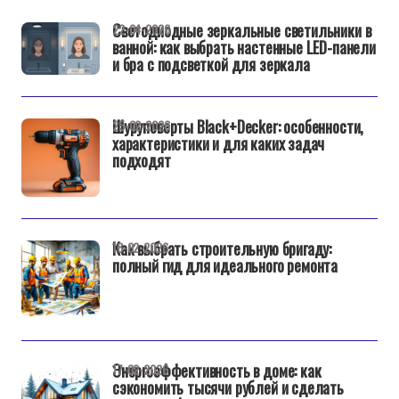
Светодиодные зеркальные светильники в
22-04-2026
ванной: как выбрать настенные LED-панели
и бра с подсветкой для зеркала
Шуруповерты Black+Decker: особенности,
25-02-2026
характеристики и для каких задач
подходят
Как выбрать строительную бригаду:
18-02-2026
полный гид для идеального ремонта
Энергоэффективность в доме: как
17-02-2026
сэкономить тысячи рублей и сделать