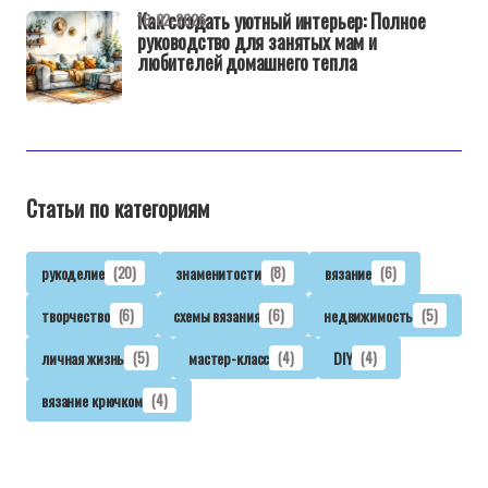
Как создать уютный интерьер: Полное
16-02-2026
руководство для занятых мам и
любителей домашнего тепла
Статьи по категориям
рукоделие
(20)
знаменитости
(8)
вязание
(6)
творчество
(6)
схемы вязания
(6)
недвижимость
(5)
личная жизнь
(5)
мастер-класс
(4)
DIY
(4)
вязание крючком
(4)