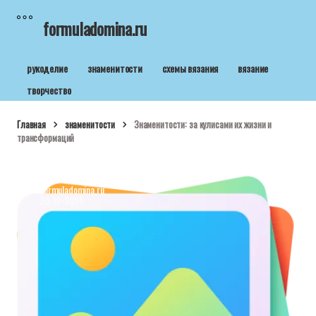
formuladomina.ru
рукоделие
знаменитости
схемы вязания
вязание
творчество
Главная
знаменитости
Знаменитости: за кулисами их жизни и
трансформаций
formuladomina.ru
23-12-2025