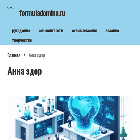
formuladomina.ru
рукоделие
знаменитости
схемы вязания
вязание
творчество
Главная
Анна здор
Анна здор