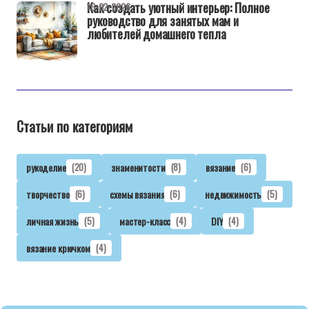
Как создать уютный интерьер: Полное
16-02-2026
руководство для занятых мам и
любителей домашнего тепла
Статьи по категориям
рукоделие
(20)
знаменитости
(8)
вязание
(6)
творчество
(6)
схемы вязания
(6)
недвижимость
(5)
личная жизнь
(5)
мастер-класс
(4)
DIY
(4)
вязание крючком
(4)