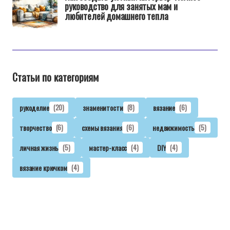
руководство для занятых мам и
любителей домашнего тепла
Статьи по категориям
рукоделие
(20)
знаменитости
(8)
вязание
(6)
творчество
(6)
схемы вязания
(6)
недвижимость
(5)
личная жизнь
(5)
мастер-класс
(4)
DIY
(4)
вязание крючком
(4)