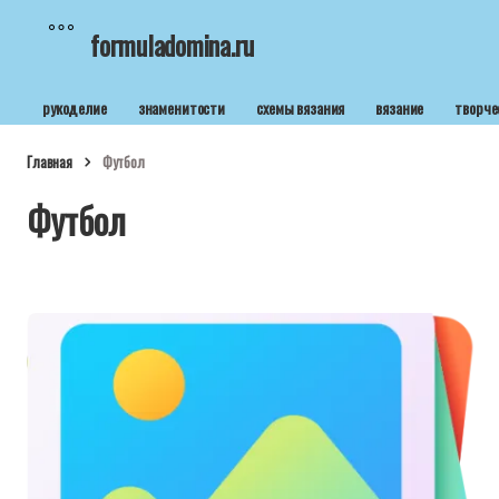
formuladomina.ru
рукоделие
знаменитости
схемы вязания
вязание
творче
Главная
Футбол
Футбол