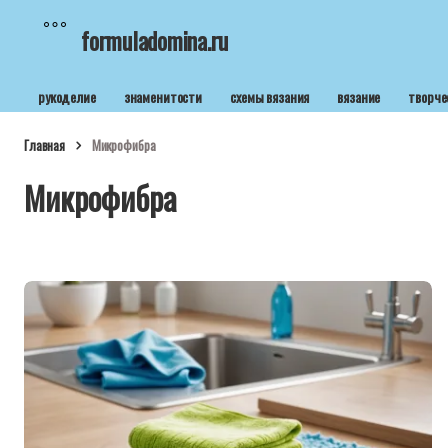
formuladomina.ru
рукоделие
знаменитости
схемы вязания
вязание
творче
Главная
Микрофибра
Микрофибра