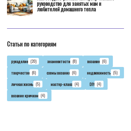
руководство для занятых мам и
любителей домашнего тепла
Статьи по категориям
рукоделие
(20)
знаменитости
(8)
вязание
(6)
творчество
(6)
схемы вязания
(6)
недвижимость
(5)
личная жизнь
(5)
мастер-класс
(4)
DIY
(4)
вязание крючком
(4)