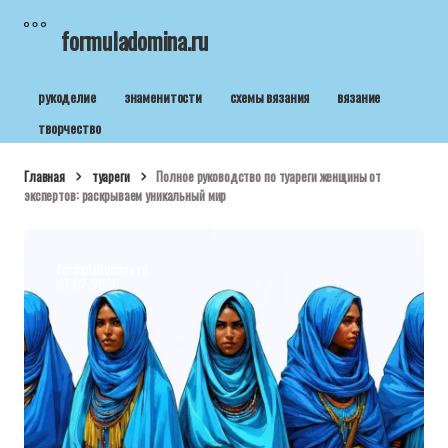
formuladomina.ru
рукоделие
знаменитости
схемы вязания
вязание
творчество
Главная
туареги
Полное руководство по туареги женщины от
экспертов: раскрываем уникальный мир
formuladomina.ru
10-02-2026