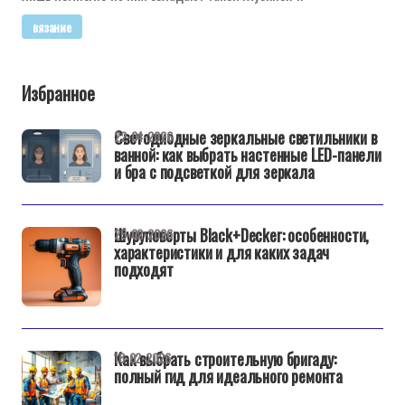
вязание
Избранное
Светодиодные зеркальные светильники в
22-04-2026
ванной: как выбрать настенные LED-панели
и бра с подсветкой для зеркала
Шуруповерты Black+Decker: особенности,
25-02-2026
характеристики и для каких задач
подходят
Как выбрать строительную бригаду:
18-02-2026
полный гид для идеального ремонта