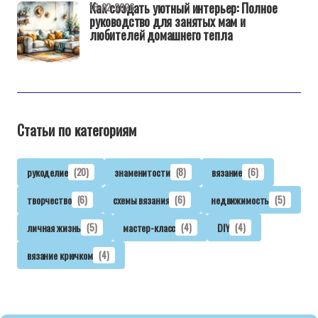
Как создать уютный интерьер: Полное
16-02-2026
руководство для занятых мам и
любителей домашнего тепла
Статьи по категориям
рукоделие
(20)
знаменитости
(8)
вязание
(6)
творчество
(6)
схемы вязания
(6)
недвижимость
(5)
личная жизнь
(5)
мастер-класс
(4)
DIY
(4)
вязание крючком
(4)