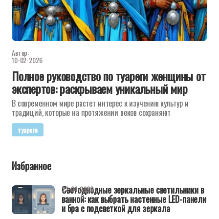
Автор:
10-02-2026
Полное руководство по туареги женщины от
экспертов: раскрываем уникальный мир
В современном мире растет интерес к изучению культур и
традиций, которые на протяжении веков сохраняют
туареги
Избранное
Светодиодные зеркальные светильники в
22-04-2026
ванной: как выбрать настенные LED-панели
и бра с подсветкой для зеркала