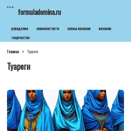
formuladomina.ru
рукоделие
знаменитости
схемы вязания
вязание
творчество
Главная
Туареги
Туареги