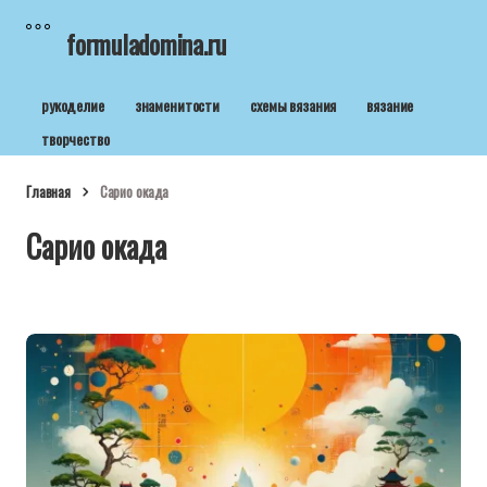
formuladomina.ru
рукоделие
знаменитости
схемы вязания
вязание
творчество
Главная
Сарио окада
Сарио окада