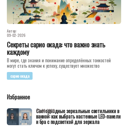
Автор:
09-02-2026
Секреты сарио окада: что важно знать
каждому
В мире, где знания и понимание определённых тонкостей
могут стать ключом к успеху, существует множество
сарио окада
Избранное
Светодиодные зеркальные светильники в
22-04-2026
ванной: как выбрать настенные LED-панели
и бра с подсветкой для зеркала