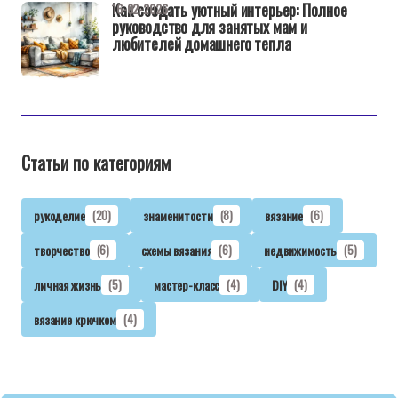
Как создать уютный интерьер: Полное
16-02-2026
руководство для занятых мам и
любителей домашнего тепла
Статьи по категориям
рукоделие
(20)
знаменитости
(8)
вязание
(6)
творчество
(6)
схемы вязания
(6)
недвижимость
(5)
личная жизнь
(5)
мастер-класс
(4)
DIY
(4)
вязание крючком
(4)