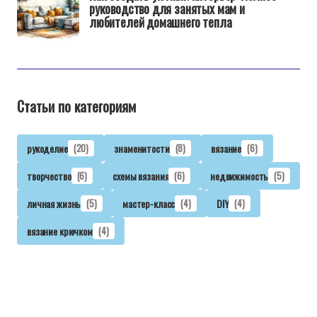
руководство для занятых мам и
любителей домашнего тепла
Статьи по категориям
рукоделие
(20)
знаменитости
(8)
вязание
(6)
творчество
(6)
схемы вязания
(6)
недвижимость
(5)
личная жизнь
(5)
мастер-класс
(4)
DIY
(4)
вязание крючком
(4)