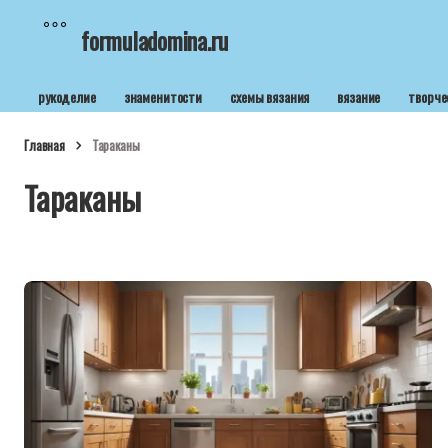
formuladomina.ru
рукоделие
знаменитости
схемы вязания
вязание
творче
Главная
Тараканы
Тараканы