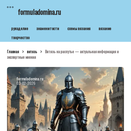
formuladomina.ru
рукоделие
знаменитости
схемы вязания
вязание
творчество
Главная
витязь
Витязь на распутье — актуальная информация и
экспертные мнения
formuladomina.ru
03-02-2026