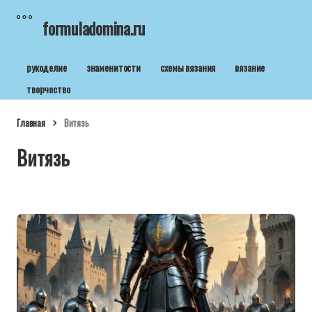
formuladomina.ru
рукоделие
знаменитости
схемы вязания
вязание
творчество
Главная
Витязь
Витязь