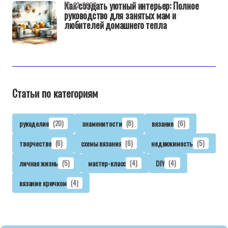
Как создать уютный интерьер: Полное
16-02-2026
руководство для занятых мам и
любителей домашнего тепла
Статьи по категориям
рукоделие
(20)
знаменитости
(8)
вязание
(6)
творчество
(6)
схемы вязания
(6)
недвижимость
(5)
личная жизнь
(5)
мастер-класс
(4)
DIY
(4)
вязание крючком
(4)