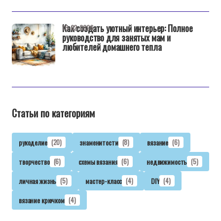
Как создать уютный интерьер: Полное
16-02-2026
руководство для занятых мам и
любителей домашнего тепла
Статьи по категориям
рукоделие
(20)
знаменитости
(8)
вязание
(6)
творчество
(6)
схемы вязания
(6)
недвижимость
(5)
личная жизнь
(5)
мастер-класс
(4)
DIY
(4)
вязание крючком
(4)