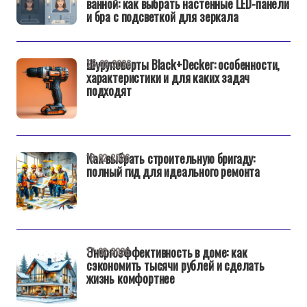
ванной: как выбрать настенные LED-панели
и бра с подсветкой для зеркала
Шуруповерты Black+Decker: особенности,
25-02-2026
характеристики и для каких задач
подходят
Как выбрать строительную бригаду:
18-02-2026
полный гид для идеального ремонта
Энергоэффективность в доме: как
17-02-2026
сэкономить тысячи рублей и сделать
жизнь комфортнее