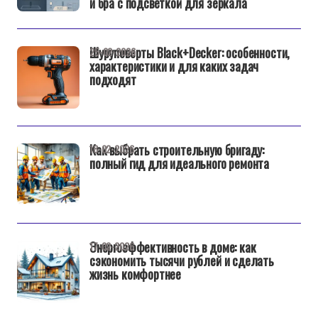
и бра с подсветкой для зеркала
Шуруповерты Black+Decker: особенности,
25-02-2026
характеристики и для каких задач
подходят
Как выбрать строительную бригаду:
18-02-2026
полный гид для идеального ремонта
Энергоэффективность в доме: как
17-02-2026
сэкономить тысячи рублей и сделать
жизнь комфортнее