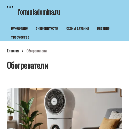
formuladomina.ru
рукоделие
знаменитости
схемы вязания
вязание
творчество
Главная
Обогреватели
Обогреватели