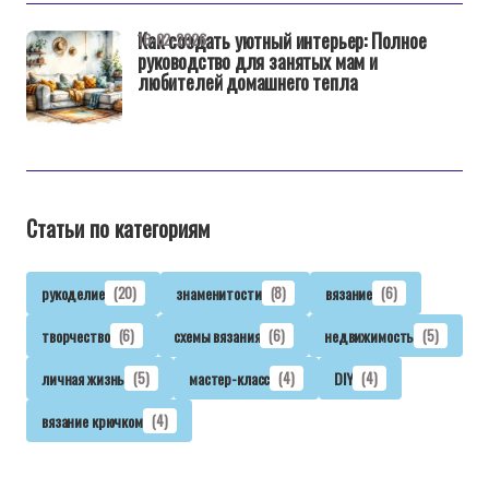
Как создать уютный интерьер: Полное
16-02-2026
руководство для занятых мам и
любителей домашнего тепла
Статьи по категориям
рукоделие
(20)
знаменитости
(8)
вязание
(6)
творчество
(6)
схемы вязания
(6)
недвижимость
(5)
личная жизнь
(5)
мастер-класс
(4)
DIY
(4)
вязание крючком
(4)