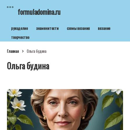
formuladomina.ru
рукоделие
знаменитости
схемы вязания
вязание
творчество
Главная
Ольга будина
Ольга будина