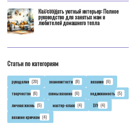
Как создать уютный интерьер: Полное
16-02-2026
руководство для занятых мам и
любителей домашнего тепла
Статьи по категориям
рукоделие
(20)
знаменитости
(8)
вязание
(6)
творчество
(6)
схемы вязания
(6)
недвижимость
(5)
личная жизнь
(5)
мастер-класс
(4)
DIY
(4)
вязание крючком
(4)