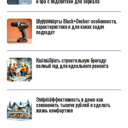
и бра с подсветкой для зеркала
Шуруповерты Black+Decker: особенности,
25-02-2026
характеристики и для каких задач
подходят
Как выбрать строительную бригаду:
18-02-2026
полный гид для идеального ремонта
Энергоэффективность в доме: как
17-02-2026
сэкономить тысячи рублей и сделать
жизнь комфортнее