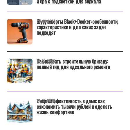
и бра с подсветкой для зеркала
Шуруповерты Black+Decker: особенности,
25-02-2026
характеристики и для каких задач
подходят
Как выбрать строительную бригаду:
18-02-2026
полный гид для идеального ремонта
Энергоэффективность в доме: как
17-02-2026
сэкономить тысячи рублей и сделать
жизнь комфортнее