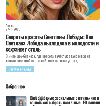
Автор:
27-11-2025
Секреты красоты Светланы Лободы: Как
Светлана Лобода выглядела в молодости и
сохраняет стиль
В мире шоу-бизнеса, где красота зачастую становится не
только визитной карточкой, но и залогом успеха,
Светлана Лобода
Избранное
Светодиодные зеркальные светильники в
22-04-2026
ванной: как выбрать настенные LED-панели