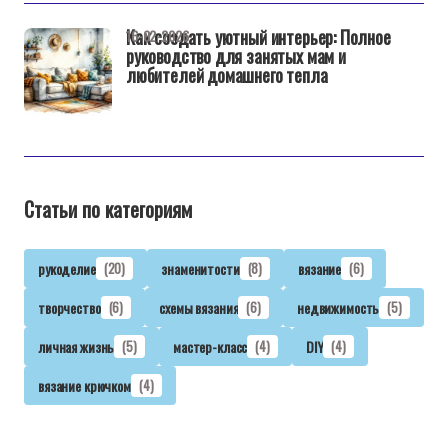
Как создать уютный интерьер: Полное
16-02-2026
руководство для занятых мам и
любителей домашнего тепла
Статьи по категориям
рукоделие
(20)
знаменитости
(8)
вязание
(6)
творчество
(6)
схемы вязания
(6)
недвижимость
(5)
личная жизнь
(5)
мастер-класс
(4)
DIY
(4)
вязание крючком
(4)