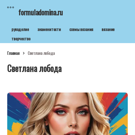
formuladomina.ru
рукоделие
знаменитости
схемы вязания
вязание
творчество
Главная
Светлана лобода
Светлана лобода