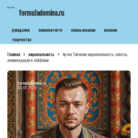
formuladomina.ru
рукоделие
знаменитости
схемы вязания
вязание
творчество
Главная
национальность
Артем Ткаченко национальность: советы,
рекомендации и лайфхаки
formuladomina.ru
30-01-2026