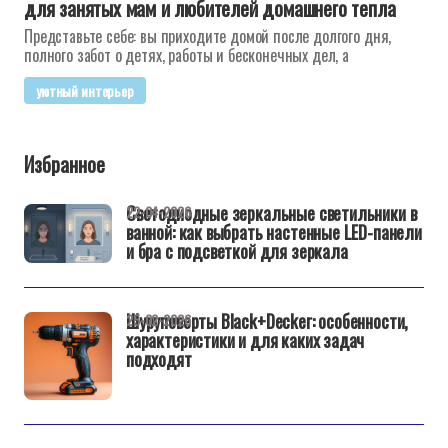
для занятых мам и любителей домашнего тепла
Представьте себе: вы приходите домой после долгого дня,
полного забот о детях, работы и бесконечных дел, а
уютный интерьер
Избранное
Светодиодные зеркальные светильники в
22-04-2026
ванной: как выбрать настенные LED-панели
и бра с подсветкой для зеркала
Шуруповерты Black+Decker: особенности,
25-02-2026
характеристики и для каких задач
подходят