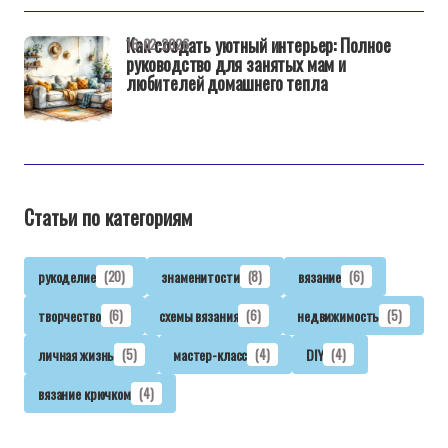
Как создать уютный интерьер: Полное
16-02-2026
руководство для занятых мам и
любителей домашнего тепла
Статьи по категориям
рукоделие
(20)
знаменитости
(8)
вязание
(6)
творчество
(6)
схемы вязания
(6)
недвижимость
(5)
личная жизнь
(5)
мастер-класс
(4)
DIY
(4)
вязание крючком
(4)