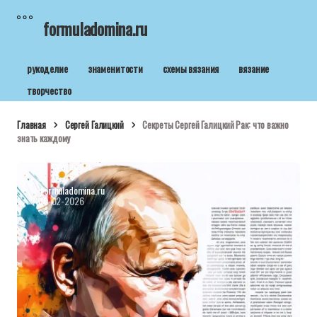
formuladomina.ru
рукоделие
знаменитости
схемы вязания
вязание
творчество
Главная
Сергей Галицкий
Секреты Сергей Галицкий Рак: что важно
знать каждому
formuladomina.ru
10-02-2026