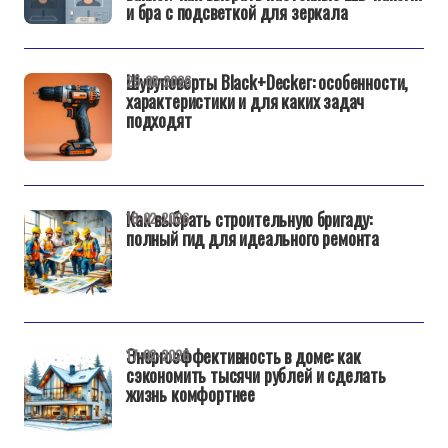
и бра с подсветкой для зеркала
Шуруповерты Black+Decker: особенности,
25-02-2026
характеристики и для каких задач
подходят
Как выбрать строительную бригаду:
18-02-2026
полный гид для идеального ремонта
Энергоэффективность в доме: как
17-02-2026
сэкономить тысячи рублей и сделать
жизнь комфортнее